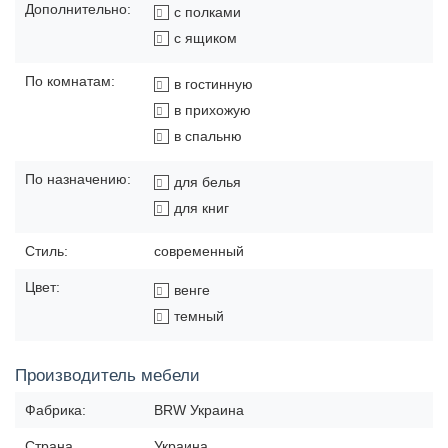
Дополнительно:
с полками
с ящиком
По комнатам:
в гостинную
в прихожую
в спальню
По назначению:
для белья
для книг
Стиль:
современный
Цвет:
венге
темный
Производитель мебели
Фабрика:
BRW Украина
Страна
Украина