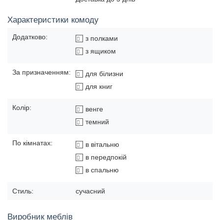
Характеристики комоду
Додатково:
з полками
з ящиком
За призначенням:
для білизни
для книг
Колір:
венге
темний
По кімнатах:
в вітальню
в передпокій
в спальню
Стиль:
сучасний
Виробник меблів