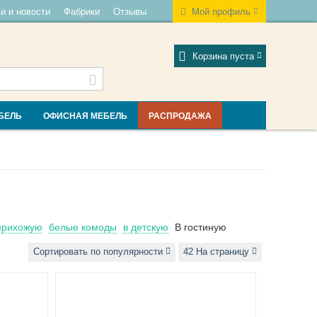
и и новости
Фабрики
Отзывы
Мой профиль
Корзина пуста
БЕЛЬ
ОФИСНАЯ МЕБЕЛЬ
РАСПРОДАЖА
прихожую
белые комоды
в детскую
В гостиную
Сортировать по популярности
42 На страницу