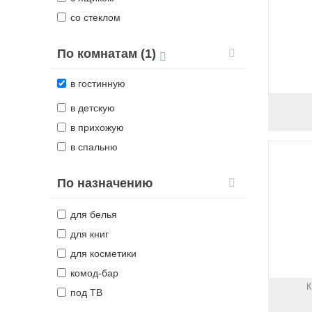
со стеклом
По комнатам (1)
в гостинную
в детскую
в прихожую
в спальню
По назначению
для белья
для книг
для косметики
комод-бар
К
под ТВ