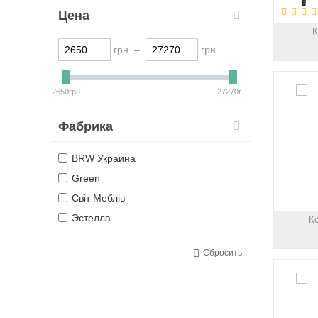
Цена
К
грн –
грн
2650грн
27270грн
Фабрика
BRW Украина
Green
Світ Меблів
Эстелла
К
Сбросить