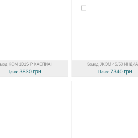
омод KOM 1D1S P КАСПИАН
Комод JKOM 4S/50 ИНДИ
3830
грн
7340
грн
Цена:
Цена: