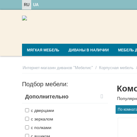
RU
UA
МЯГКАЯ МЕБЕЛЬ
ДИВАНЫ В НАЛИЧИИ
МЕБЕЛЬ 
/
Интернет-магазин диванов "Мебелис"
Корпусная мебель
Подбор мебели:
Комо
Дополнительно
Популярн
По комната
с дверцами
с зеркалом
с полками
с ящиком