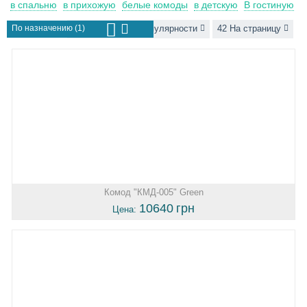
в спальню
в прихожую
белые комоды
в детскую
В гостиную
По назначению (1)
Сортировать по популярности
42 На страницу
Комод "КМД-005" Green
10640
грн
Цена: