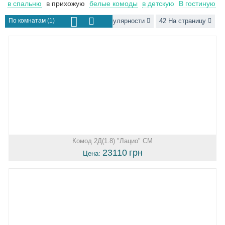
в спальню
в прихожую
белые комоды
в детскую
В гостиную
По комнатам (1)
Сортировать по популярности
42 На страницу
Комод 2Д(1.8) "Лацио" СМ
23110
грн
Цена: