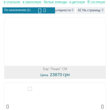
в спальню
в прихожую
белые комоды
в детскую
В гостиную
По назначению (1)
Сортировать по популярности
42 На страницу
Бар "Лацио" СМ
23870
грн
Цена: