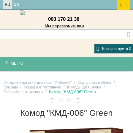
RU
UA
093 170 21 38
Мы перезвоним вам
Корзина пуста
МЕНЮ
/
/
Интернет-магазин диванов "Мебелис"
Корпусная мебель
/
/
/
Комоды
Комоды в гостинную
Комоды для белья
/
Комод "КМД-006" Green
Современные комоды
13
87
Комод "КМД-006" Green