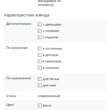
менеджера по
телефону
Характеристики комода
Дополнительно:
с дверцами
с полками
с ящиком
По комнатам:
в гостинную
в детскую
в прихожую
в спальню
По назначению:
для белья
для книг
Стиль:
современный
Цвет:
венге