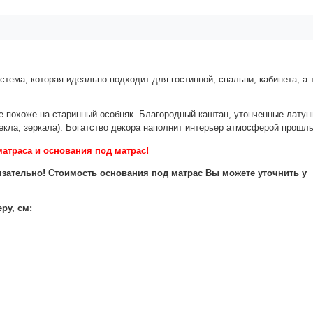
тема, которая идеально подходит для гостинной, спальни, кабинета, а 
е похоже на старинный особняк. Благородный каштан, утонченные латун
екла, зеркала). Богатство декора наполнит интерьер атмосферой прошл
матраса и основания под матрас!
зательно! Стоимость основания под матрас Вы можете уточнить у
.
ру, см: