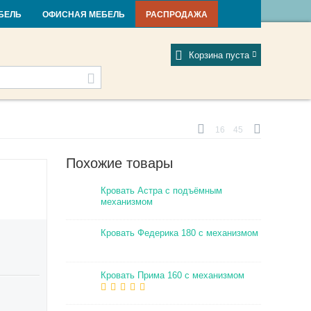
и и новости
Фабрики
Отзывы
Мой профиль
БЕЛЬ
ОФИСНАЯ МЕБЕЛЬ
РАСПРОДАЖА
Корзина пуста
16
45
Похожие товары
Кровать Астра с подъёмным
механизмом
Кровать Федерика 180 с механизмом
Кровать Прима 160 с механизмом