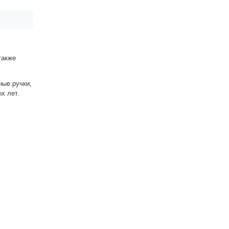
также
ные ручки,
ых лет.