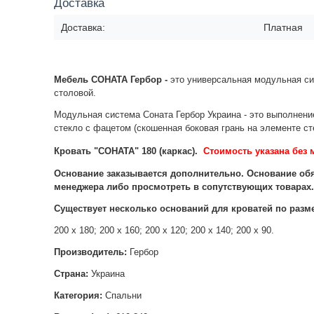
Доставка
Доставка:
Платная
Мебель СОНАТА Гербор -
это универсальная модульная сис
столовой.
Модульная система Соната Гербор Украина - это выполнени
стекло с фацетом (скошенная боковая грань на элементе ст
Кровать "СОНАТА" 180 (каркас).
С
тоимость указана без 
Основание заказывается дополнительно. Основание обя
менеджера либо просмотреть в сопутствующих товарах
Существует несколько оснований для кроватей по р
азме
200 х 180;
200 х 160;
200 х 120;
200 х 140; 2
00 х 90.
Производитель:
Гербор
Страна:
Украина
Категория:
Спальни