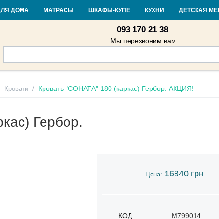
Контакты
Доставка и оплата
Гарантия и возврат
Кредит
Стать
ДЛЯ ДОМА
МАТРАСЫ
ШКАФЫ-КУПЕ
КУХНИ
ДЕТСКАЯ МЕ
093 170 21 38
Мы перезвоним вам
/
/
Кровать "СОНАТА" 180 (каркас) Гербор. АКЦИЯ!
Кровати
кас) Гербор.
16840
грн
Цена:
КОД:
M799014