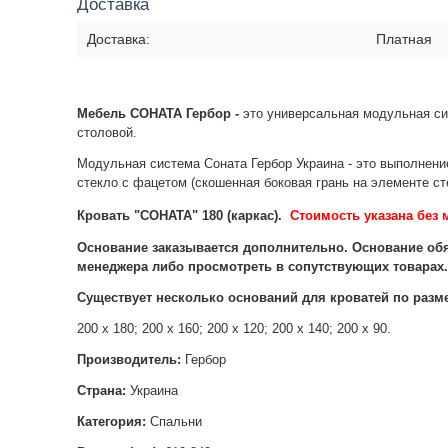
Доставка
Доставка:
Платная
Мебель СОНАТА Гербор -
это универсальная модульная сис
столовой.
Модульная система Соната Гербор Украина - это выполнени
стекло с фацетом (скошенная боковая грань на элементе ст
Кровать "СОНАТА" 180 (каркас).
С
тоимость указана без 
Основание заказывается дополнительно. Основание обя
менеджера либо просмотреть в сопутствующих товарах
Существует несколько оснований для кроватей по р
азме
200 х 180;
200 х 160;
200 х 120;
200 х 140; 2
00 х 90.
Производитель:
Гербор
Страна:
Украина
Категория:
Спальни