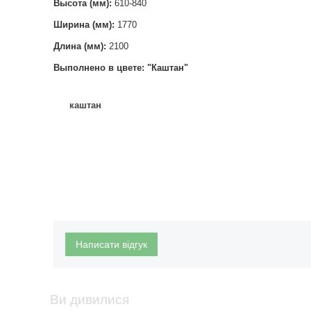
Высота (мм):
610-840
Ширина (мм):
1770
Длина (мм):
2100
Выполнено в цвете: "Каштан"
каштан
Написати відгук
Ви дивилися