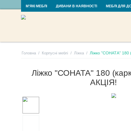
RU
UA
М'ЯКІ МЕБЛІ
ДИВАНИ В НАЯВНОСТІ
МЕБЛІ ДЛЯ Д
/
/
/
Ліжко "СОНАТА" 180 (
Головна
Корпусні меблі
Ліжка
Ліжко "СОНАТА" 180 (карк
АКЦІЯ!