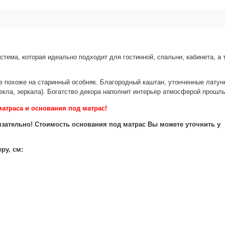
тема, которая идеально подходит для гостинной, спальни, кабинета, а 
е похоже на старинный особняк. Благородный каштан, утонченные латун
екла, зеркала). Богатство декора наполнит интерьер атмосферой прошл
матраса и основания под матрас!
зательно! Стоимость основания под матрас Вы можете уточнить у
.
ру, см: