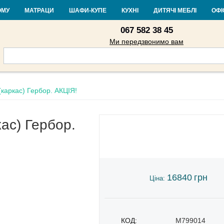
Контакти
Доставка і оплата
Гарантія та повернення
Кредит
Ста
ОМУ
МАТРАЦИ
ШАФИ-КУПЕ
КУХНІ
ДИТЯЧІ МЕБЛІ
ОФІ
067 582 38 45
Ми передзвонимо вам
каркас) Гербор. АКЦІЯ!
ас) Гербор.
16840
грн
Ціна:
КОД:
M799014