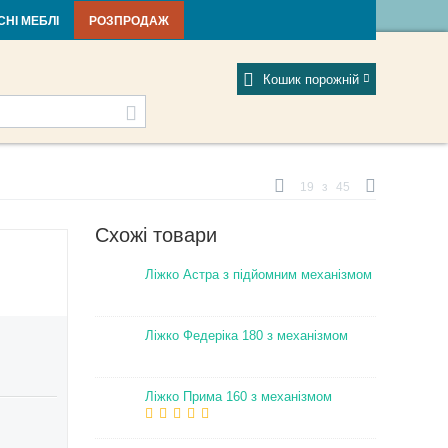
тті та новини
Фабрики
Відгуки
Мій профіль
СНІ МЕБЛІ
РОЗПРОДАЖ
Кошик порожній
19
з
45
Схожі товари
Ліжко Астра з підйомним механізмом
Ліжко Федеріка 180 з механізмом
Ліжко Прима 160 з механізмом