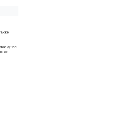
также
ные ручки,
ых лет.