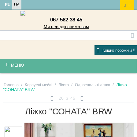
RU
UA
067 582 38 45
Ми передзвонимо вам
Кошик порожній
МЕНЮ
/
/
/
/
Ліжко
Головна
Корпусні меблі
Ліжка
Односпальні ліжка
"СОНАТА" BRW
20
з
45
Ліжко "СОНАТА" BRW