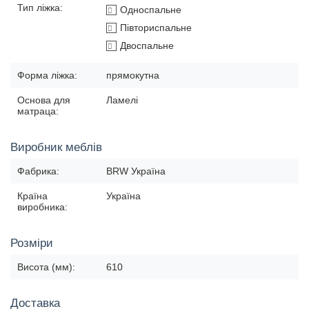
Тип ліжка:
Односпальне
Півториспальне
Двоспальне
Форма ліжка:
прямокутна
Основа для
Ламелі
матраца:
Виробник меблів
Фабрика:
BRW Україна
Країна
Україна
виробника:
Розміри
Висота (мм):
610
Доставка