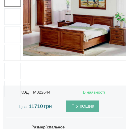
КОД:
M322644
В наявності
11710
грн
У КОШИК
Ціна:
Размер(спальное