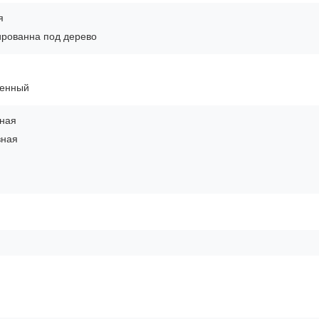
я
ированна под дерево
енный
зная
зная