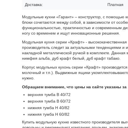
Доставка:
Платная
Модульные кухни «Гарант» – конструктор, с помощью к
блоки сочетаются между собой, в зависимости от осо
функциональностью, практичностью и современным диз
ногу со временем и ищут инновационные решения.
Модульная кухня серии «Крафт» - высококачественная 
производитель следит за актуальными тенденциями и 
накладной металлической ручкой в комплекте. Данная м
нимфея альба, дуб крафт белый, дуб крафт табако.
Корпус модульных кухонь серии «Крафт» производится и
молочный и т.п.). Выдвижные ящики укомплектовывают
нужно.
Обращаем внимание, что цены на сайте указаны за
верхняя тумба В 40/72
верхняя тумба В 60/72
нижняя тумба Н 40/82
нижняя тумба Н 60/82
Купить модульную кухню известного производителя выг
довольны и рекомендуют компанию друзьям, знакомым.