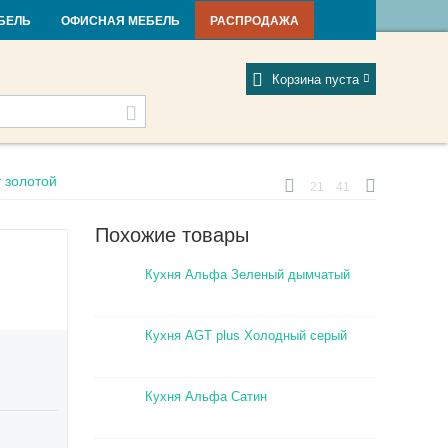
и и новости
Фабрики
Отзывы
Мой профиль
БЕЛЬ
ОФИСНАЯ МЕБЕЛЬ
РАСПРОДАЖА
Корзина пуста
 золотой
21
41
Похожие товары
Кухня Альфа Зеленый дымчатый
Кухня AGT plus Холодный серый
Кухня Альфа Сатин