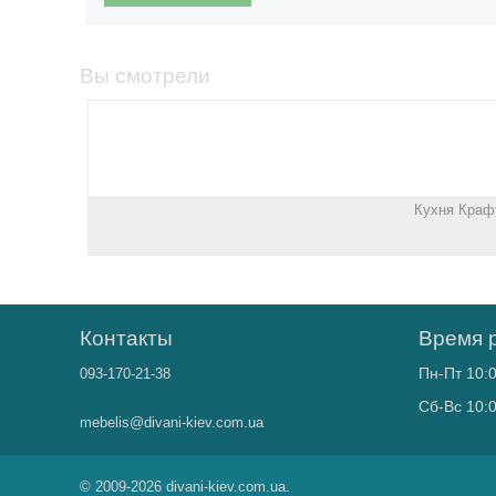
Вы смотрели
Кухня Краф
Контакты
Время 
Пн-Пт 10:0
093-170-21-38
Сб-Вс 10:0
mebelis@divani-kiev.com.ua
© 2009-2026 divani-kiev.com.ua.