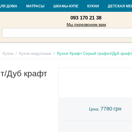
Контакты
Доставка и оплата
Гарантия и возврат
Кредит
Стать
ДЛЯ ДОМА
МАТРАСЫ
ШКАФЫ-КУПЕ
КУХНИ
ДЕТСКАЯ МЕ
093 170 21 38
Мы перезвоним вам
/
/
/
Кухня Крафт Серый графит/Дуб крафт
Кухни
Кухни модульные
т/Дуб крафт
7780
грн
Цена: