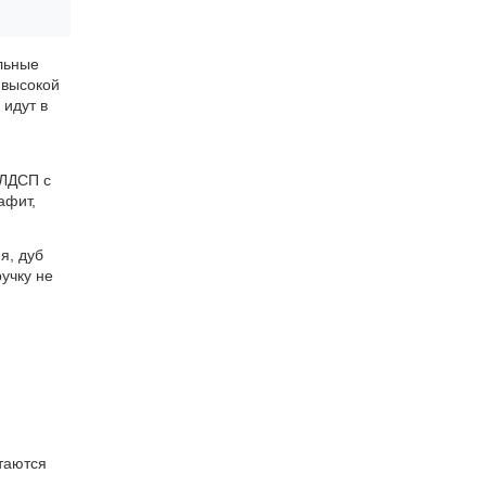
ельные
 высокой
 идут в
 ЛДСП с
афит,
я, дуб
учку не
таются