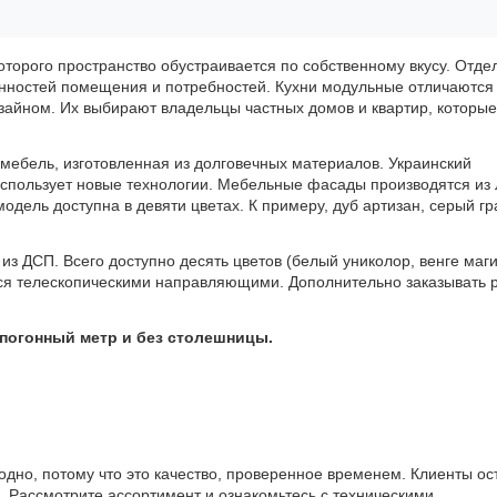
оторого пространство обустраивается по собственному вкусу. Отд
бенностей помещения и потребностей. Кухни модульные отличаются
айном. Их выбирают владельцы частных домов и квартир, которые
мебель, изготовленная из долговечных материалов. Украинский
использует новые технологии. Мебельные фасады производятся из
одель доступна в девяти цветах. К примеру, дуб артизан, серый гр
з ДСП. Всего доступно десять цветов (белый униколор, венге маги
ся телескопическими направляющими. Дополнительно заказывать р
 погонный метр и без столешницы.
одно, потому что это качество, проверенное временем. Клиенты ос
 Рассмотрите ассортимент и ознакомьтесь с техническими