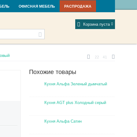
и и новости
Фабрики
Отзывы
Мой профиль
БЕЛЬ
ОФИСНАЯ МЕБЕЛЬ
РАСПРОДАЖА
Корзина пуста
товый
22
41
Похожие товары
Кухня Альфа Зеленый дымчатый
Кухня AGT plus Холодный серый
Кухня Альфа Сатин