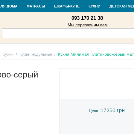
Контакты
Доставка и оплата
Гарантия и возврат
Кредит
Стать
ДЛЯ ДОМА
МАТРАСЫ
ШКАФЫ-КУПЕ
КУХНИ
ДЕТСКАЯ МЕ
093 170 21 38
Мы перезвоним вам
/
/
/
Кухня Минимал Платиново-серый ма
Кухни
Кухни модульные
ово-серый
17250
грн
Цена: