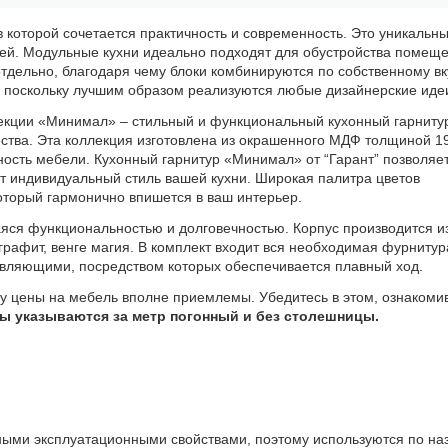
 которой сочетается практичность и современность. Это уникальн
ей. Модульные кухни идеально подходят для обустройства помеще
тдельно, благодаря чему блоки комбинируются по собственному вк
, поскольку лучшим образом реализуются любые дизайнерские иде
екции «Минимал» – стильный и функциональный кухонный гарниту
ства. Эта коллекция изготовлена из окрашенного МДФ толщиной 1
ность мебели. Кухонный гарнитур «Минимал» от “Гарант” позволяе
т индивидуальный стиль вашей кухни. Широкая палитра цветов
оторый гармонично впишется в ваш интерьер.
яся функциональностью и долговечностью. Корпус производится и
 графит, венге магия. В комплект входит вся необходимая фурнитур
ляющими, посредством которых обеспечивается плавный ход.
у цены на мебель вполне приемлемы. Убедитесь в этом, ознакоми
ы указываются за метр погонный и без столешницы.
ными эксплуатационными свойствами, поэтому используются по н