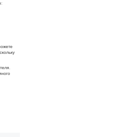
ю:
можете
скольку
теля.
много