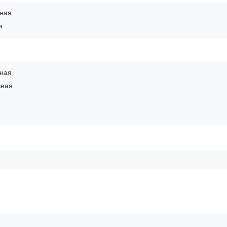
ная
я
зная
зная