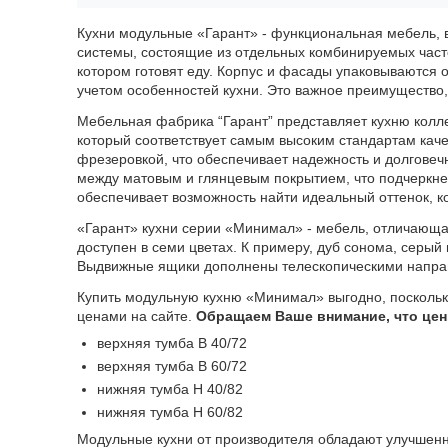
Кухни модульные «Гарант» - функциональная мебель, в
системы, состоящие из отдельных комбинируемых част
котором готовят еду. Корпус и фасады упаковываются о
учетом особенностей кухни. Это важное преимущество
Мебельная фабрика “Гарант” представляет кухню колл
который соответствует самым высоким стандартам каче
фрезеровкой, что обеспечивает надежность и долговеч
между матовым и глянцевым покрытием, что подчеркне
обеспечивает возможность найти идеальный оттенок, к
«Гарант» кухни серии «Минимал» - мебель, отличающа
доступен в семи цветах. К примеру, дуб сонома, серый
Выдвижные ящики дополнены телескопическими направ
Купить модульную кухню «Минимал» выгодно, поскольк
ценами на сайте.
Обращаем Ваше внимание, что цен
верхняя тумба В 40/72
верхняя тумба В 60/72
нижняя тумба Н 40/82
нижняя тумба Н 60/82
Модульные кухни от производителя обладают улучшен