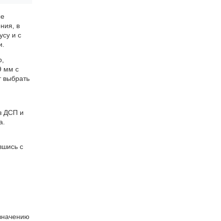
ые
ния, в
усу и с
и.
р,
9 мм с
т выбрать
з ДСП и
а.
вшись с
азначению