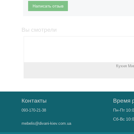
Написать отзыв
Вы смотрели
Кухня Ми
Контакты
Время 
Пн-Пт 10:0
093-170-21-38
Сб-Вс 10:0
mebelis@divani-kiev.com.ua