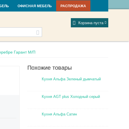
и и новости
Фабрики
Отзывы
Мой профиль
БЕЛЬ
ОФИСНАЯ МЕБЕЛЬ
РАСПРОДАЖА
Корзина пуста
серебре Гарант М/П
Похожие товары
Кухня Альфа Зеленый дымчатый
Кухня AGT plus Холодный серый
Кухня Альфа Сатин