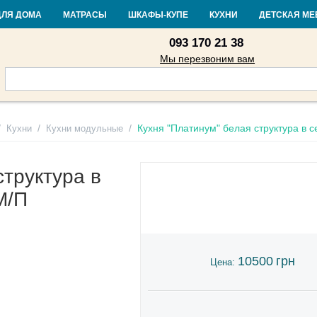
Контакты
Доставка и оплата
Гарантия и возврат
Кредит
Стать
ДЛЯ ДОМА
МАТРАСЫ
ШКАФЫ-КУПЕ
КУХНИ
ДЕТСКАЯ МЕ
093 170 21 38
Мы перезвоним вам
/
/
/
Кухня "Платинум" белая структура в 
Кухни
Кухни модульные
структура в
М/П
10500
грн
Цена: