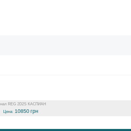
енал REG 2D2S КАСПИАН
10850
грн
Цена: