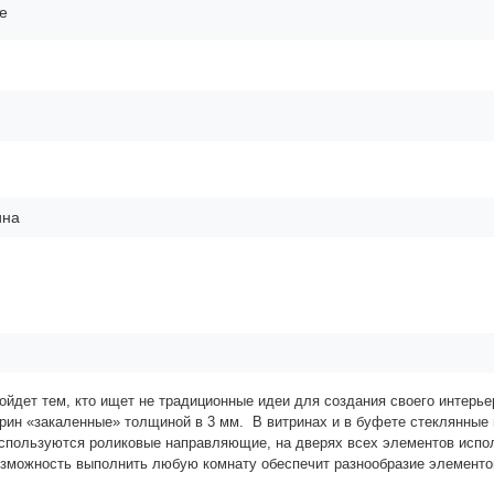
е
ина
йдет тем, кто ищет не традиционные идеи для создания своего интерье
трин «закаленные» толщиной в 3 мм.
В витринах и в буфете
стеклянные 
используются роликовые направляющие, на дверях всех элементов испо
озможность выполнить любую комнату обеспечит разнообразие элементо