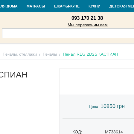
Контакты
Доставка и оплата
Гарантия и возврат
Кредит
Стать
ДЛЯ ДОМА
МАТРАСЫ
ШКАФЫ-КУПЕ
КУХНИ
ДЕТСКАЯ МЕ
093 170 21 38
Мы перезвоним вам
/
/
/
Пенал REG 2D2S КАСПИАН
Пеналы, стеллажи
Пеналы
АСПИАН
10850
грн
Цена:
КОД:
M738614