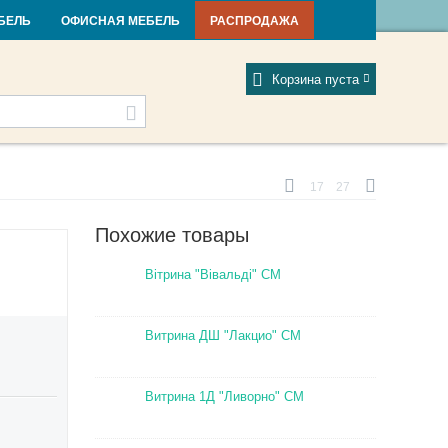
и и новости
Фабрики
Отзывы
Мой профиль
БЕЛЬ
ОФИСНАЯ МЕБЕЛЬ
РАСПРОДАЖА
Корзина пуста
17
27
Похожие товары
Вітрина "Вівальді" СМ
Витрина ДШ "Лакцио" СМ
Витрина 1Д "Ливорно" СМ