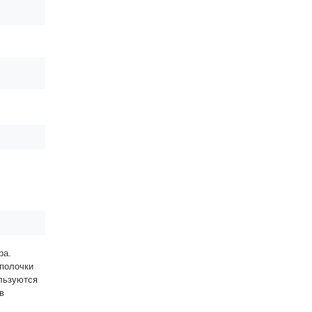
ра.
полочки
льзуются
в