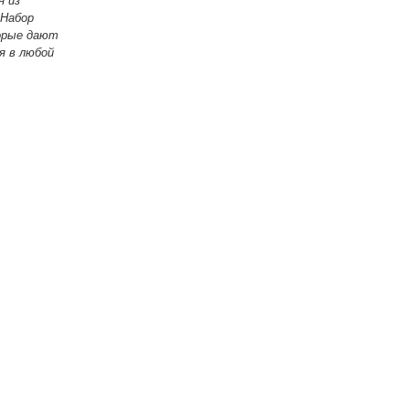
н из
 Набор
орые дают
я в любой