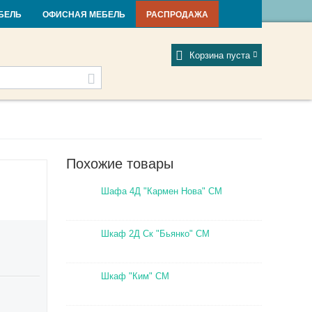
и и новости
Фабрики
Отзывы
Мой профиль
БЕЛЬ
ОФИСНАЯ МЕБЕЛЬ
РАСПРОДАЖА
Корзина пуста
Похожие товары
Шафа 4Д "Кармен Нова" СМ
Шкаф 2Д Ск "Бьянко" СМ
Шкаф "Ким" СМ