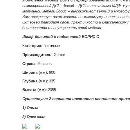
Модульная мебель БОРИС Гербор
идеально впишется в 
ламинированной ДСП, фасад – ДСП с накладками МДФ. Руч
модульной мебели Борис – высококачественный и многоф
Вам прекрасную возможность по максимуму использовать
интерьер благодаря своей практичности и классическому
достоинства и популярность этой мебели.
Шкаф бельевой с подставкой БОРИС С
Категория:
Гостиные
Производитель:
Gerbor
Страна:
Украина
Ширина (мм):
900
Глубина (мм):
335
Высота (мм):
2355
Существует 2 варианта цветового исполнения прихо
1) Ольха
2) Орех экко