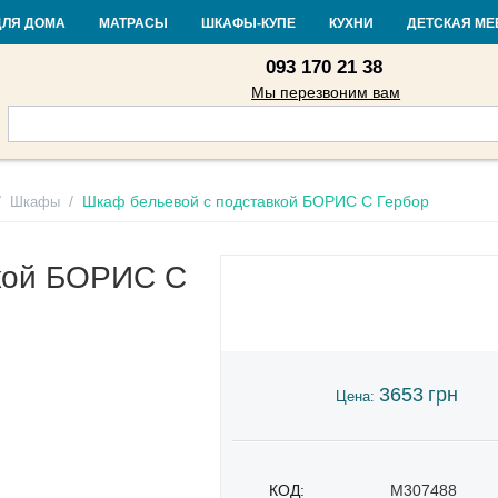
Контакты
Доставка и оплата
Гарантия и возврат
Кредит
Стать
ДЛЯ ДОМА
МАТРАСЫ
ШКАФЫ-КУПЕ
КУХНИ
ДЕТСКАЯ МЕ
093 170 21 38
Мы перезвоним вам
/
/
Шкаф бельевой с подставкой БОРИС С Гербор
Шкафы
кой БОРИС С
3653
грн
Цена:
КОД:
M307488