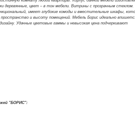
гостинную комнату любой квартиры. Корпус данной мебели изготовле
ки деревянные, цвет – в тон мебели. Витрины с прозрачным стеклом.
ункциональный, имеет глубокие комоды и вместительные шкафы, кот
 пространство и высоту помещений. Мебель Борис идеально впишетс
 дизайну. Удачные цветовые гаммы и невысокая цена подчеркивают
жей "БОРИС":