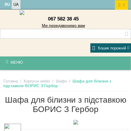
RU
UA
067 582 38 45
Ми передзвонимо вам
Кошик порожній
МЕНЮ
/
/
/
Шафа для білизни з
Головна
Корпусні меблі
Шафи
підставкою БОРИС З Гербор
Шафа для білизни з підставкою
БОРИС З Гербор