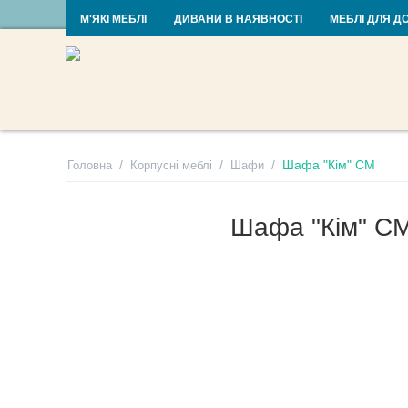
RU
UA
М'ЯКІ МЕБЛІ
ДИВАНИ В НАЯВНОСТІ
МЕБЛІ ДЛЯ Д
/
/
/
Шафа "Кім" СМ
Головна
Корпусні меблі
Шафи
Шафа "Кім" С