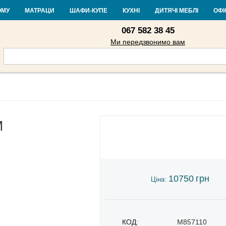
Контакти
Доставка і оплата
Гарантія та повернення
Кредит
Ста
ОМУ
МАТРАЦИ
ШАФИ-КУПЕ
КУХНІ
ДИТЯЧІ МЕБЛІ
ОФІ
067 582 38 45
Ми передзвонимо вам
М
10750
грн
Ціна:
КОД:
M857110