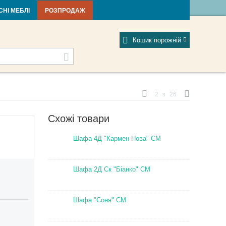
тті та новини
Фабрики
Відгуки
Мій профіль
СНІ МЕБЛІ
РОЗПРОДАЖ
Кошик порожній
2
з
26
Схожі товари
Шафа 4Д "Кармен Нова" СМ
Шафа 2Д Ск "Біанко" СМ
Шафа "Соня" СМ