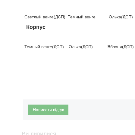
Светлый венге(ДСП) Темный венге Ольха(ДС
Корпус
Темный венге(ДСП) Ольха(ДСП) Яблоня(ДСП)
Написати відгук
Ви дивилися