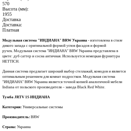
570
Высота (мм):
1955
Доставка
Доставка:
Платная
Модульная система "ИНДИАНА" BRW Украина
-
изготовлена в стиле
дикого запада с оригинальной формой
углов фасадов и
формой
ручек
.
Модульная система "ИНДИАНА" BRW Украина
представлена в
цвете: дуб саттер и сосна античная. Используется немецкая фурнитура
HETTICH.
Данная система предлагает широкий выбор стеллажай, комодов и является
оптимальным решением для комнат подростков.
Модульная система
"ИНДИАНА" BRW Украина
является точной копией аналогичной мебели
Indiana от польского производителя – завода Black Red White.
Тумба JRTV 1S ИНДИАНА
Категория:
Универсальные системы
Производитель:
BRW
Страна:
Украина