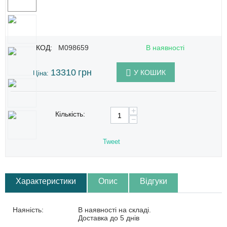
КОД:
M098659
В наявності
13310
грн
У КОШИК
Ціна:
+
Кількість:
−
Tweet
Характеристики
Опис
Відгуки
Наяність:
В наявності на складі.
Доставка до 5 днів