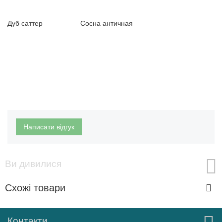
Дуб саттер Сосна античная
Написати відгук
Ви дивилися
Схожі товари
Контакти