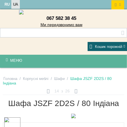
RU
UA
067 582 38 45
Ми передзвонимо вам
Кошик порожній
МЕНЮ
/
/
/
Шафа JSZF 2D2S / 80
Головна
Корпусні меблі
Шафи
Індіана
14
з
26
Шафа JSZF 2D2S / 80 Індіана