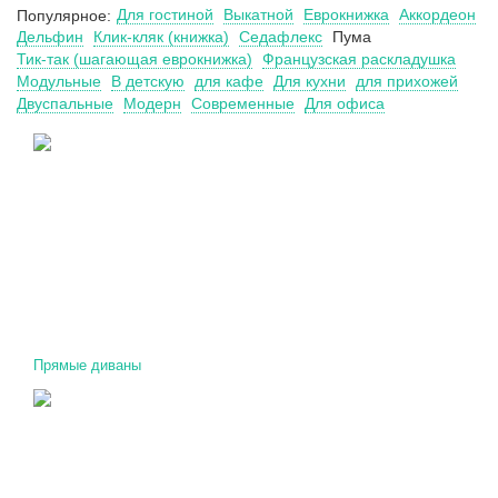
Для гостиной
Выкатной
Еврокнижка
Аккордеон
Популярное:
Дельфин
Клик-кляк (книжка)
Седафлекс
Пума
Тик-так (шагающая еврокнижка)
Французская раскладушка
Модульные
В детскую
для кафе
Для кухни
для прихожей
Двуспальные
Модерн
Современные
Для офиса
Прямые диваны