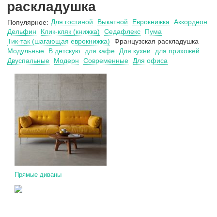
раскладушка
Для гостиной
Выкатной
Еврокнижка
Аккордеон
Популярное:
Дельфин
Клик-кляк (книжка)
Седафлекс
Пума
Тик-так (шагающая еврокнижка)
Французская раскладушка
Модульные
В детскую
для кафе
Для кухни
для прихожей
Двуспальные
Модерн
Современные
Для офиса
Прямые диваны