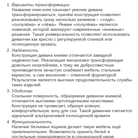
Варианты трансформации
Название клик-кляк означает умение дивана
трансформироваться, причём конструкция позволяет
реализовывать сразу несколько режимов – «сидя»,
«полулёжа» и «лёжа». Режим «полулёжа» является
новинкой, которой экипируют современные «книжные»
решения. Такая универсальность позволяет использовать
диванчик как кресло с регулируемой спинкой или
полноценную кровать.
Надёжность
Конструкция дивана книжки отличается завидной
надёжностью. Реализация механизма трансформации
довольно незатейлива, к тому же добросовестные
производители зачастую снабжают мебель стальным
каркасом, а сам механизм – отменной фурнитурой.
Результатом является высокая продолжительность службы
таких изделий.
Удобство
Спальная поверхность, образуемая диваном книжкой,
отличается высокими ортопедичными качествами.
Конструкция не провисает, образуя ровную,
комфортабельную зону для сна. Такой диванчик считается
идеальной альтернативой полноценной кровати.
Функциональность
Наличие бельевых ящиков делает такую мебель ещё
привлекательнее. Возможность хранить бельё и
постельные принадлежности в специальной нише