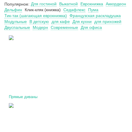
Для гостиной
Выкатной
Еврокнижка
Аккордеон
Популярное:
Дельфин
Клик-кляк (книжка)
Седафлекс
Пума
Тик-так (шагающая еврокнижка)
Французская раскладушка
Модульные
В детскую
для кафе
Для кухни
для прихожей
Двуспальные
Модерн
Современные
Для офиса
Прямые диваны