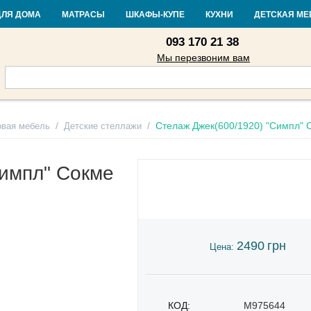
Контакты
Доставка и оплата
Гарантия и возврат
Кредит
Стать
ДЛЯ ДОМА
МАТРАСЫ
ШКАФЫ-КУПЕ
КУХНИ
ДЕТСКАЯ МЕ
093 170 21 38
Мы перезвоним вам
/
/
Стелаж Джек(600/1920) "Симпл" 
овая мебель
Детские стеллажи
Симпл" Сокме
2490
грн
Цена:
КОД:
M975644