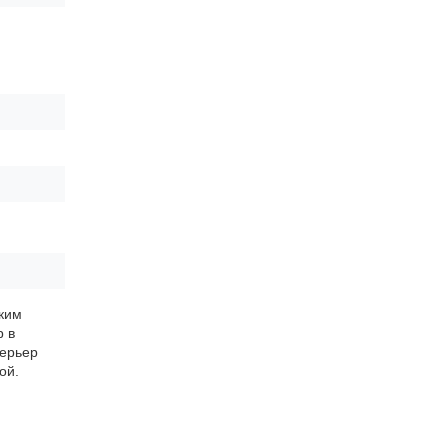
аким
р в
терьер
ой.