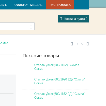
и и новости
Фабрики
Отзывы
Мой профиль
БЕЛЬ
ОФИСНАЯ МЕБЕЛЬ
РАСПРОДАЖА
Корзина пуста
Сокме
4
5
Похожие товары
Стелаж Джек(600/1152) "Симпл"
Сокме
Стелаж Джек(600/1920 2Д) "Симпл"
Сокме
Стелаж Джек(600/1152 2Д) "Симпл"
Сокме