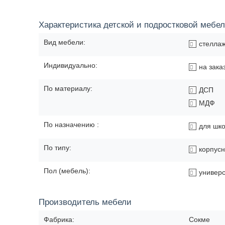
Характеристика детской и подростковой мебе
Вид мебели:
стелла
Индивидуально:
на зака
По материалу:
ДСП
МДФ
По назначению :
для шк
По типу:
корпус
Пол (мебель):
универ
Производитель мебели
Фабрика:
Сокме