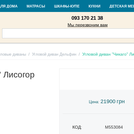
Контакты
Доставка и оплата
Гарантия и возврат
Кредит
Стать
ДЛЯ ДОМА
МАТРАСЫ
ШКАФЫ-КУПЕ
КУХНИ
ДЕТСКАЯ МЕ
093 170 21 38
Мы перезвоним вам
/
/
Угловой диван "Чикаго" Л
гловые диваны
Угловой диван Дельфин
" Лисогор
21900
грн
Цена:
КОД:
M553084