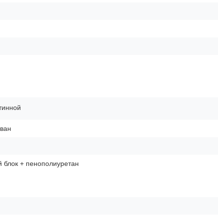
тинной
иван
 блок + пенополиуретан