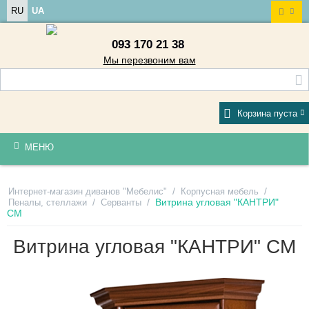
RU
UA
093 170 21 38
Мы перезвоним вам
Корзина пуста
МЕНЮ
/
/
Интернет-магазин диванов "Мебелис"
Корпусная мебель
/
/
Витрина угловая "КАНТРИ"
Пеналы, стеллажи
Серванты
СМ
Витрина угловая "КАНТРИ" СМ