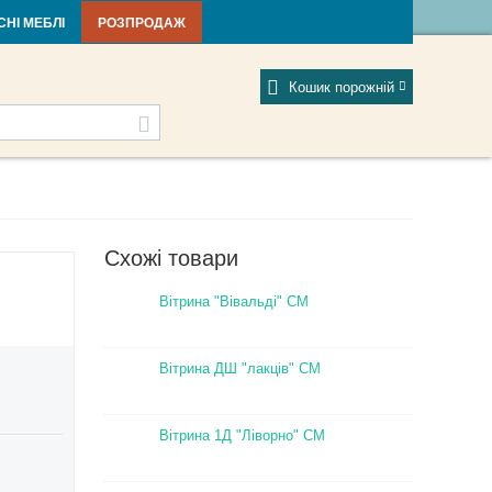
тті та новини
Фабрики
Відгуки
Мій профіль
СНІ МЕБЛІ
РОЗПРОДАЖ
Кошик порожній
Схожі товари
Вітрина "Вівальді" СМ
Вітрина ДШ "лакців" СМ
Вітрина 1Д "Ліворно" СМ