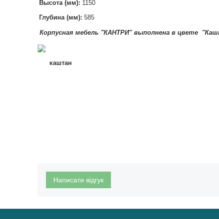
Высота (мм):
1150
Глубина (мм):
585
Корпусная мебель "КАНТРИ" в
ыполнена в цвете "Каш
каштан
Написати відгук