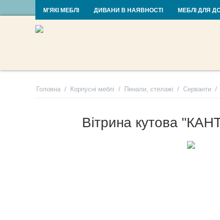
RU
UA
М'ЯКІ МЕБЛІ
ДИВАНИ В НАЯВНОСТІ
МЕБЛІ ДЛЯ Д
/
/
/
/
Головна
Корпусні меблі
Пенали, стелажі
Серванти
Вітрина кутова "КАН