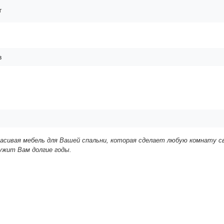
т
в
расивая мебель для Вашей спальни, которая сделает любую комнату с
ужит Вам долгие годы.