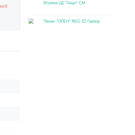
Вітрина 1Д "Лаціо" СМ
ості
Пенал "ОПЕН" REG 1D Гербор