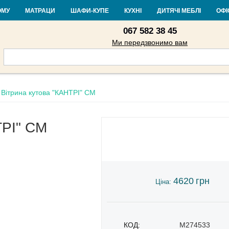
Контакти
Доставка і оплата
Гарантія та повернення
Кредит
Ста
ОМУ
МАТРАЦИ
ШАФИ-КУПЕ
КУХНІ
ДИТЯЧІ МЕБЛІ
ОФІ
067 582 38 45
Ми передзвонимо вам
Вітрина кутова "КАНТРІ" СМ
ТРІ" СМ
4620
грн
Ціна:
КОД:
M274533