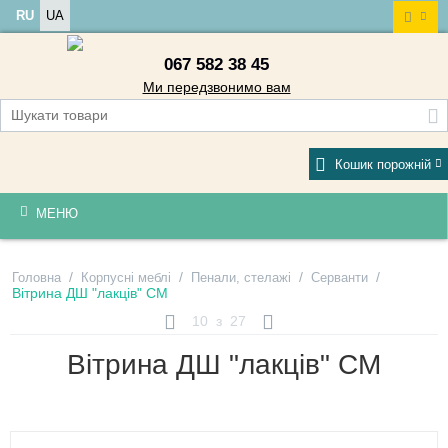
RU
UA
067 582 38 45
Ми передзвонимо вам
Кошик порожній
МЕНЮ
/
/
/
/
Головна
Корпусні меблі
Пенали, стелажі
Серванти
Вітрина ДШ "лакців" СМ
10
з
27
Вітрина ДШ "лакців" СМ