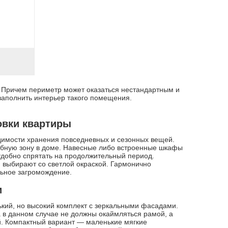
 Причем периметр может оказаться нестандартным и
заполнить интерьер такого помещения.
овки квартиры
димости хранения повседневных и сезонных вещей.
робную зону в доме. Навесные либо встроенные шкафы
удобно спрятать на продолжительный период.
 выбирают со светлой окраской. Гармонично
льное загромождение.
и
ький, но высокий комплект с зеркальными фасадами.
 в данном случае не должны окаймляться рамой, а
й. Компактный вариант — маленькие мягкие