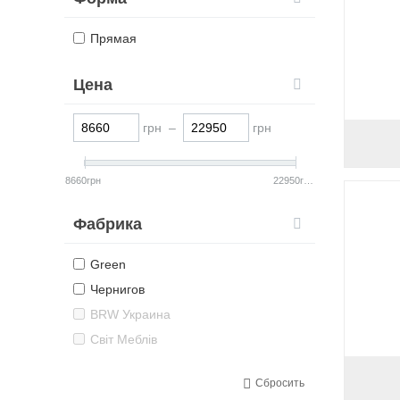
Прямая
Цена
грн –
грн
8660грн
22950грн
Фабрика
Green
Чернигов
BRW Украина
Світ Меблів
Сбросить