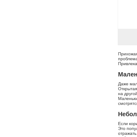
Прихожая
проблема
Привлека
Мален
Даже мал
Открытая
на друго
Маленьки
смотрятс
Небол
Если кор
Это попу
отражать