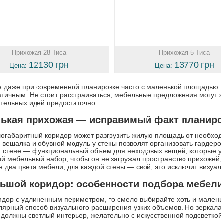
Прихожая-28 Тиса
Прихожая-5 Тиса
12130
грн
13770
грн
Цена:
Цена:
 даже при современной планировке часто c маленькой площадью.
тичным. Не стоит расстраиваться, мебельные предложения могут 
тельных идей предостаточно.
ькая прихожая — исправимый факт планир
огабаритный коридор может разгрузить жилую площадь от необхо
 вешалка и обувной модуль у стены позволят организовать гарде
й стене — функциональный объем для неходовых вещей, которые 
й мебельный набор, чтобы он не загружал пространство прихожей,
я два цвета мебели, для каждой стены — свой, это исключит визуа
ьшой коридор: особенности подбора мебел
идор с удлиненным периметром, то смело выбирайте хоть и мален
лярный способ визуального расширения узких объемов. Но зеркала
 должны светлый интерьер, желательно с искусственной подсветко