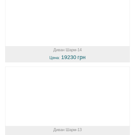
Диван Шарм-14
19230
грн
Цена:
Диван Шарм-13