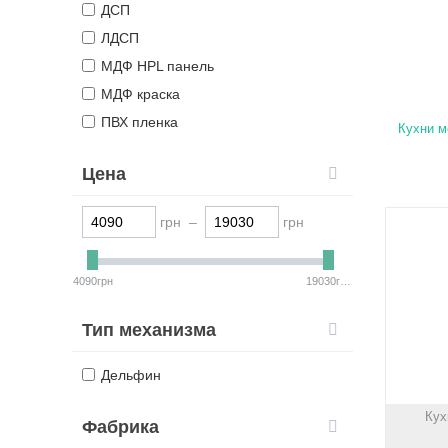
ДСП
ЛДСП
МДФ HPL панель
МДФ краска
ПВХ пленка
Кухни 
Цена
грн –
грн
4090грн
19030грн
Тип механизма
Дельфин
Кух
Фабрика