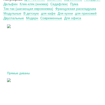
Дельфин
Клик-кляк (книжка)
Седафлекс
Пума
Тик-так (шагающая еврокнижка)
Французская раскладушка
Модульные
В детскую
для кафе
Для кухни
для прихожей
Двуспальные
Модерн
Современные
Для офиса
Прямые диваны