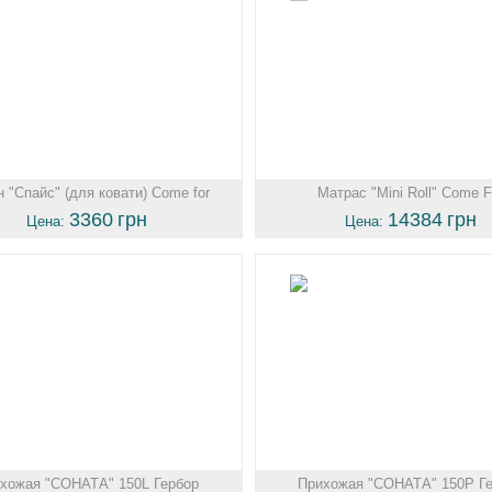
 "Спайс" (для ковати) Come for
Матрас "Mini Roll" Come F
3360
грн
14384
грн
Цена:
Цена:
хожая "СОНАТА" 150L Гербор
Прихожая "СОНАТА" 150P Г