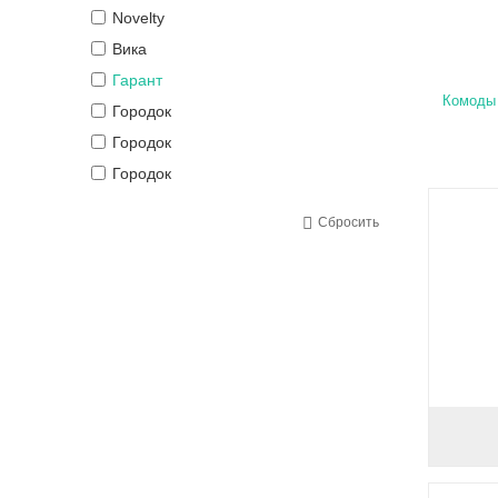
Novelty
Вика
Гарант
Комоды
Городок
Городок
Городок
Городок
Сбросить
Городок
Городок
Городок
Даниро
Даниро
Даниро
Даниро
Катунь
Компанит