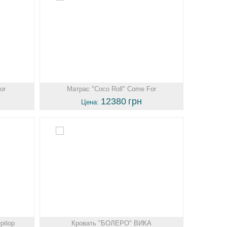
or
Матрас "Coco Roll" Come For
12380
грн
Цена:
ербор
Кровать "БОЛЕРО" ВИКА