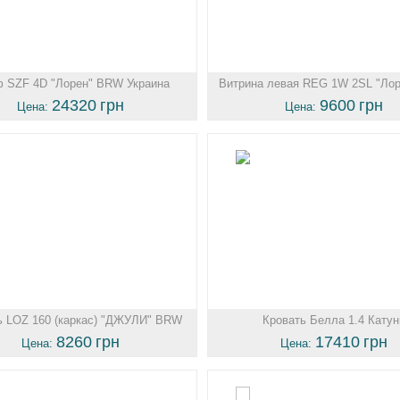
 SZF 4D "Лорен" BRW Украина
Витрина левая REG 1W 2SL "Ло
Украина
24320
грн
9600
грн
Цена:
Цена:
ь LOZ 160 (каркас) "ДЖУЛИ" BRW
Кровать Белла 1.4 Катун
Укра...
8260
грн
17410
грн
Цена:
Цена: