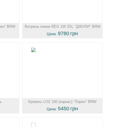
рен" BRW
Витрина левая REG 1W 3SL "ДЖУЛИ" BRW
Украина
9780
грн
Цена:
ь
Кровать LOZ 160 (каркас) "Лорен" BRW
Украина
5450
грн
Цена: