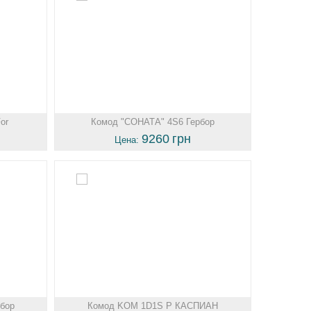
or
Комод "СОНАТА" 4S6 Гербор
9260
грн
Цена:
бор
Комод KOM 1D1S P КАСПИАН