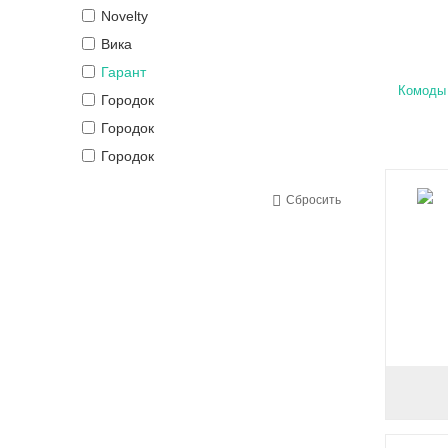
Novelty
Вика
Гарант
Комоды
Городок
Городок
Городок
Городок
Сбросить
Городок
Городок
Городок
Даниро
Даниро
Даниро
Даниро
Катунь
Компанит