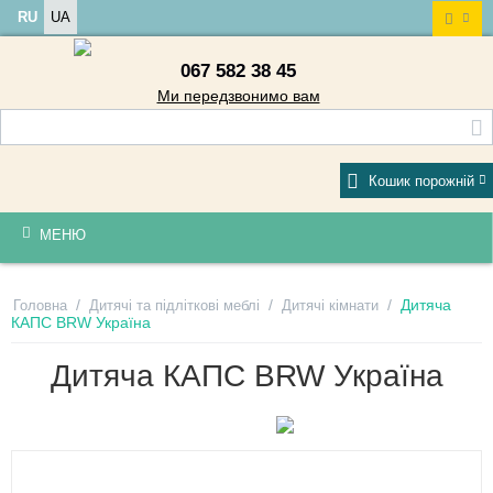
RU
UA
067 582 38 45
Ми передзвонимо вам
Кошик порожній
МЕНЮ
/
/
/
Дитяча
Головна
Дитячі та підліткові меблі
Дитячі кімнати
КАПС BRW Україна
Дитяча КАПС BRW Україна