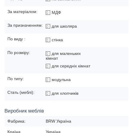
За матеріалом:
МДФ
За призначенням:
для школяра
По виду :
стінка
По розміру:
для маленьких
кімнат
для середніх кімнат
По типу:
модульна
Стать (меблі):
для хлопчиків
Виробник меблів
Фабрика:
BRW Україна
Країна
Україна