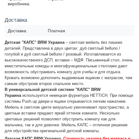
виробника:
Доставка
Доставка:
Платная
Детская "КАПС" BRW Украина
– светлая мебель без лишних
деталей. Представлена в двух цветах: дуб светлый belluno /
голубой и дуб светлый belluno / розовый. Изготавливается из
высококачественого ДСП, вставки – МДФ. Письменный стол, очень
вместительные комоды и
многофункциональные стеллажи
дают
возможность обустраивать комнату для учебы и для отдыха.
Кровать возможно дополнить выдвижным ящиком с матрасом, тем
самым обустроив второе спальное место.
В универсальной детской системе "КАПС" BRW
Украина
и
спользуется немецкая фурнитура HETTICH. При помощи
системы Push up двери и ящики
открываются легким нажатием.
Мебель в светлом цвете визуально увеличивает пространство, а
цветные вставки придают яркий оттенок комнате. Несколько
цветовых решений позволяют обустроить комнату как для
мальчика, так и для девочки. Мебель КАПС – отличное решение
для обустройства оригинальной детской комнаты.
Детская КАПС BRW Украина.
С
тоимость указана без матраса и