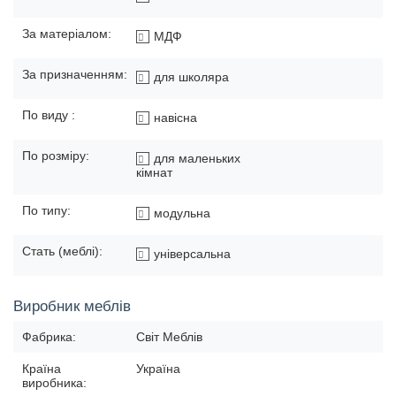
За матеріалом:
МДФ
За призначенням:
для школяра
По виду :
навісна
По розміру:
для маленьких
кімнат
По типу:
модульна
Стать (меблі):
універсальна
Виробник меблів
Фабрика:
Світ Меблів
Країна
Україна
виробника: