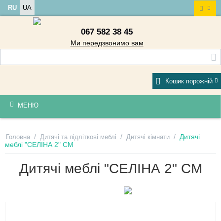
RU
UA
067 582 38 45
Ми передзвонимо вам
Кошик порожній
МЕНЮ
/
/
/
Дитячі
Головна
Дитячі та підліткові меблі
Дитячі кімнати
меблі "СЕЛІНА 2" СМ
Дитячі меблі "СЕЛІНА 2" СМ