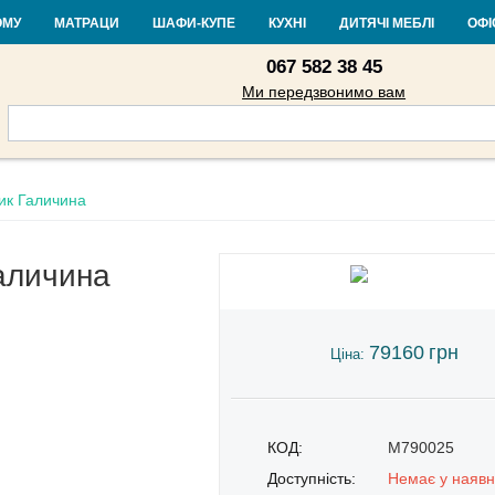
Контакти
Доставка і оплата
Гарантія та повернення
Кредит
Ста
ОМУ
МАТРАЦИ
ШАФИ-КУПЕ
КУХНІ
ДИТЯЧІ МЕБЛІ
ОФІ
067 582 38 45
Ми передзвонимо вам
ик Галичина
аличина
79160
грн
Ціна:
КОД:
M790025
Доступність:
Немає у наявн