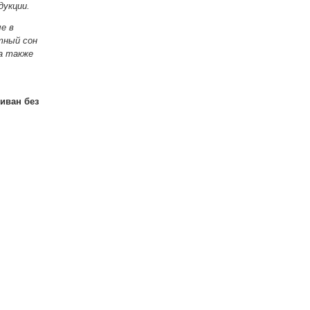
дукции.
е в
тный сон
а также
иван без