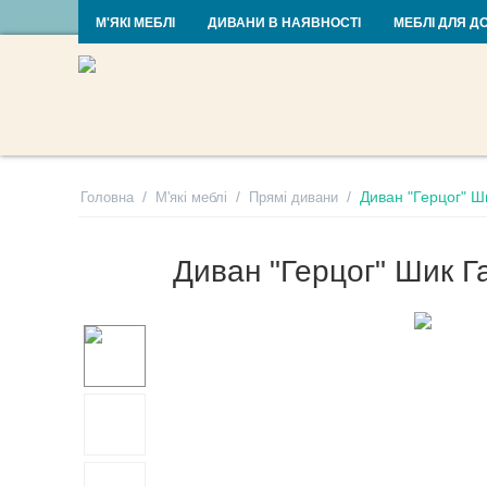
RU
UA
М'ЯКІ МЕБЛІ
ДИВАНИ В НАЯВНОСТІ
МЕБЛІ ДЛЯ Д
/
/
/
Диван "Герцог" Ш
Головна
М'які меблі
Прямі дивани
Диван "Герцог" Шик Г