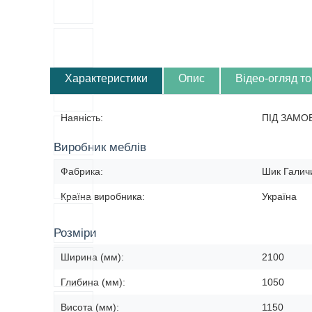
Характеристики
Опис
Відео-огляд т
Наяність:
ПІД ЗАМО
Виробник меблів
Фабрика:
Шик Галич
Країна виробника:
Україна
Розміри
Ширина (мм):
2100
Глибина (мм):
1050
Висота (мм):
1150