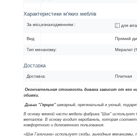
Характеристики м'яких меблів
За місцезнаходженням::
для віта
Вид:
Прямий ди
Тип механізму:
Мералат (
Доставка
Доставка:
Платная
Окончательная стоимость дивана зависит от его на
обивки.
Диван "
Герцог"
шикарный, оригинальный и уюный, подари
В основу мягкой части мебели фабрика "Шик" использует 
металлов. В основу входит евробанель, которая соотве
комфортного и долговечного пользования.
«Шик Галичина» использует скобы, выездные механизмы, 