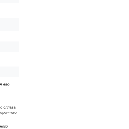
я его
о сплава
 гарантию
ного