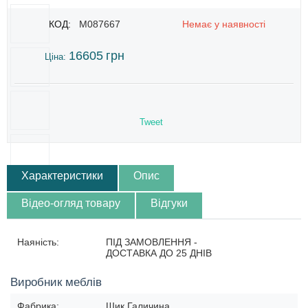
КОД:
M087667
Немає у наявності
16605
грн
Ціна:
Tweet
Характеристики
Опис
Відео-огляд товару
Відгуки
Наяність:
ПІД ЗАМОВЛЕННЯ -
ДОСТАВКА ДО 25 ДНІВ
Виробник меблів
Фабрика:
Шик Галичина