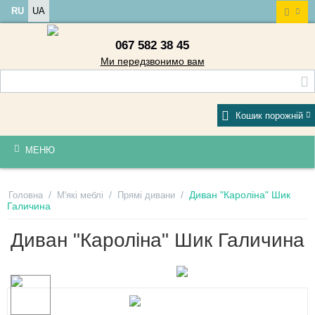
RU
UA
067 582 38 45
Ми передзвонимо вам
Кошик порожній
МЕНЮ
/
/
/
Диван "Кароліна" Шик
Головна
М'які меблі
Прямі дивани
Галичина
Диван "Кароліна" Шик Галичина