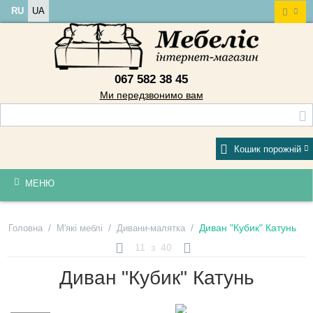
RU
UA
067 582 38 45
Ми передзвонимо вам
Кошик порожній
МЕНЮ
/
/
/
Диван "Кубик" Катунь
Головна
М'які меблі
Дивани-малятка
11
з
40
Диван "Кубик" Катунь