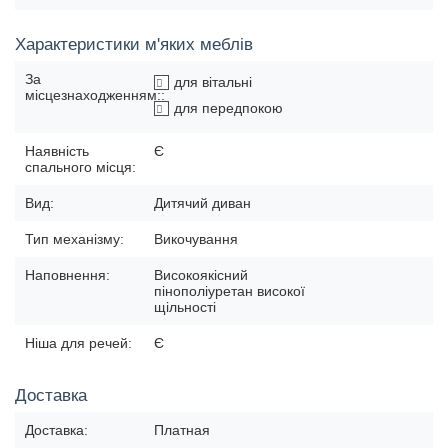
Характеристики м'яких меблів
За
для вітальні
місцезнаходженням::
для передпокою
Наявність
Є
спального місця:
Вид:
Дитячий диван
Тип механізму:
Викочування
Наповнення:
Високоякісний
пінополіуретан високої
щільності
Ніша для речей:
Є
Доставка
Доставка:
Платная