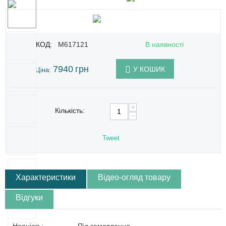
КОД:
M617121
В наявності
7940
грн
У КОШИК
Ціна:
+
Кількість:
−
Tweet
Характеристики
Відео-огляд товару
Відгуки
Наяність:
Під замовлення.