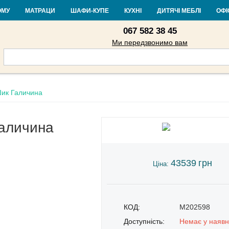
Контакти
Доставка і оплата
Гарантія та повернення
Кредит
Ста
ОМУ
МАТРАЦИ
ШАФИ-КУПЕ
КУХНІ
ДИТЯЧІ МЕБЛІ
ОФІ
067 582 38 45
Ми передзвонимо вам
Шик Галичина
Галичина
43539
грн
Ціна:
КОД:
M202598
Доступність:
Немає у наявн