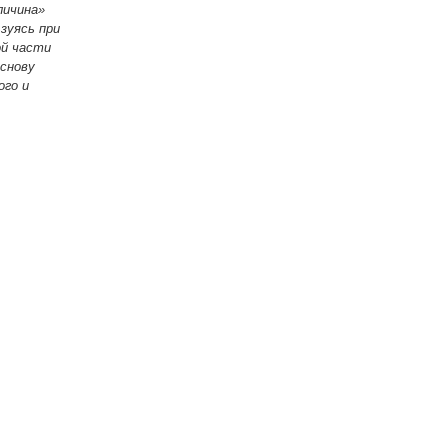
личина»
зуясь при
ой части
основу
ого и