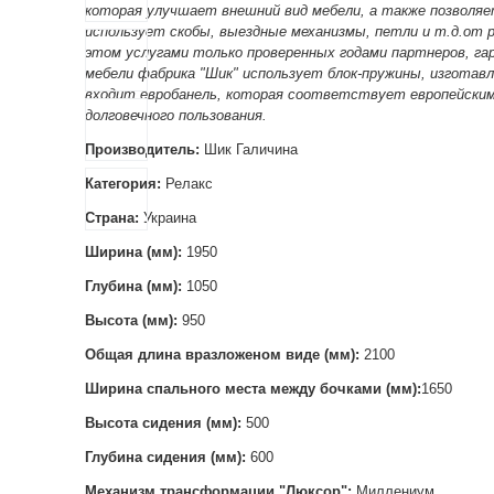
которая улучшает внешний вид мебели, а также позволяет
использует скобы, выездные механизмы, петли и т.д.от р
этом услугами только проверенных годами партнеров, га
мебели фабрика "Шик" использует блок-пружины, изготавл
входит евробанель, которая соответствует европейским
долговечного пользования.
Производитель:
Шик Галичина
Категория:
Релакс
Страна:
Украина
Ширина (мм):
1950
Глубина (мм):
1050
Высота (мм):
950
Общая длина вразложеном виде (мм):
2100
Ширина спального места между бочками (мм):
1650
Высота сидения (мм):
500
Глубина сидения (мм):
60
0
Механизм трансформации "Люксор":
Миллениум