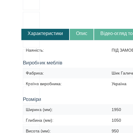
Характеристики
Опис
Відео-огляд т
Наяність:
ПІД ЗАМО
Виробник меблів
Фабрика:
Шик Галич
Країна виробника:
Україна
Розміри
Ширина (мм):
1950
Глибина (мм):
1050
Висота (мм):
950