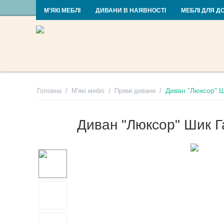
RU
UA
М'ЯКІ МЕБЛІ
ДИВАНИ В НАЯВНОСТІ
МЕБЛІ ДЛЯ Д
/
/
/
Диван "Люксор" 
Головна
М'які меблі
Прямі дивани
Диван "Люксор" Шик 