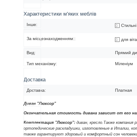
Характеристики м'яких меблів
Інше:
Стильні 
За місцезнаходженням::
для віта
Вид:
Прямий ди
Тип механізму:
Міленіум
Доставка
Доставка:
Платная
Диван "Люксор"
Окончательная стоимость дивана зависит от его на
Комплектация "Люксор":
диван, кресло.
Также компания р
ортопедические раскладушки, изготовленые в Италии, кот
также гарантируют здоровый и комфортный сон человека