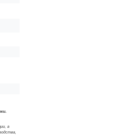
ки.
ии, а
водства,