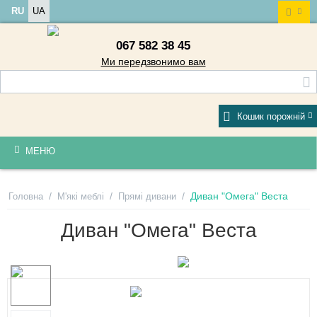
RU
UA
067 582 38 45
Ми передзвонимо вам
Кошик порожній
МЕНЮ
/
/
/
Диван "Омега" Веста
Головна
М'які меблі
Прямі дивани
Диван "Омега" Веста