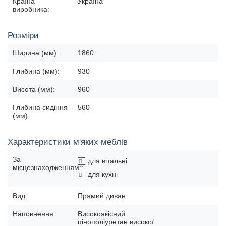
Країна
Україна
виробника:
Розміри
Ширина (мм):
1860
Глибина (мм):
930
Висота (мм):
960
Глибина сидіння
560
(мм):
Характеристики м'яких меблів
За
для вітальні
місцезнаходженням::
для кухні
Вид:
Прямий диван
Наповнення:
Високоякісний
пінополіуретан високої