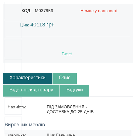
КОД:
M037956
Немає у наявності
40113
грн
Ціна:
Tweet
Характеристики
Опис
Відео-огляд товару
Відгуки
Наяність:
ПІД ЗАМОВЛЕННЯ -
ДОСТАВКА ДО 25 ДНІВ
Виробник меблів
Фабрика:
Шик Галичина