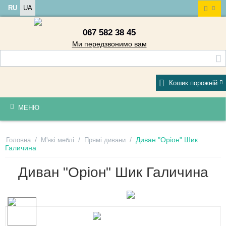
RU
UA
067 582 38 45
Ми передзвонимо вам
Кошик порожній
МЕНЮ
/
/
/
Диван "Оріон" Шик
Головна
М'які меблі
Прямі дивани
Галичина
Диван "Оріон" Шик Галичина