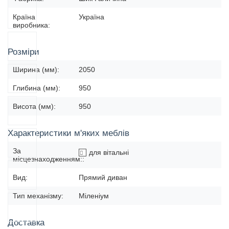
Країна
Україна
виробника:
Розміри
Ширина (мм):
2050
Глибина (мм):
950
Висота (мм):
950
Характеристики м'яких меблів
За
для вітальні
місцезнаходженням::
Вид:
Прямий диван
Тип механізму:
Міленіум
Доставка