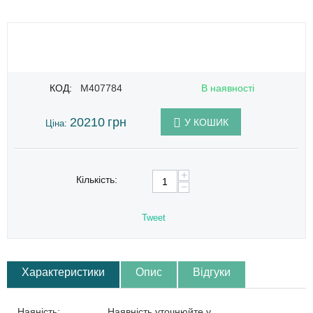
КОД:
M407784
В наявності
20210
грн
У КОШИК
Ціна:
+
Кількість:
−
Tweet
Характеристики
Опис
Відгуки
Наяність:
Наявність уточнюйте у