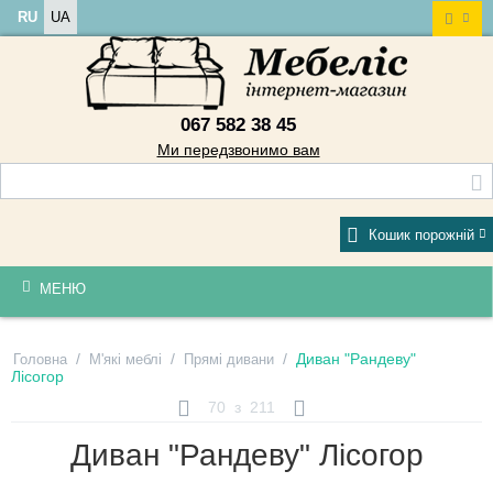
RU
UA
067 582 38 45
Ми передзвонимо вам
Кошик порожній
МЕНЮ
/
/
/
Диван "Рандеву"
Головна
М'які меблі
Прямі дивани
Лісогор
70
з
211
Диван "Рандеву" Лісогор