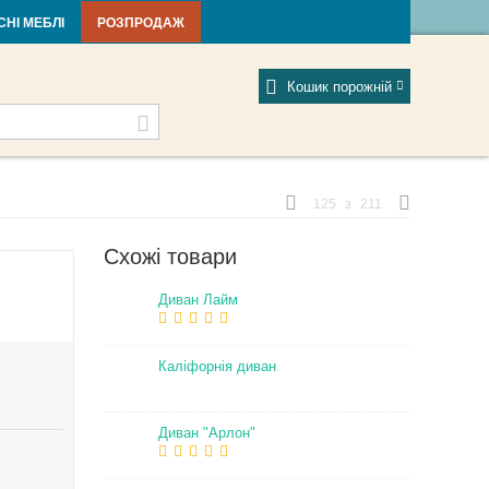
тті та новини
Фабрики
Відгуки
Мій профіль
СНІ МЕБЛІ
РОЗПРОДАЖ
Кошик порожній
125
з
211
Схожі товари
Диван Лайм
Каліфорнія диван
Диван "Арлон"