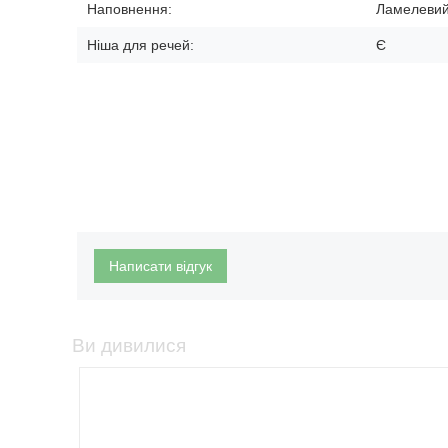
Наповнення:
Ламелевий
Ніша для речей:
Є
Написати відгук
Ви дивилися