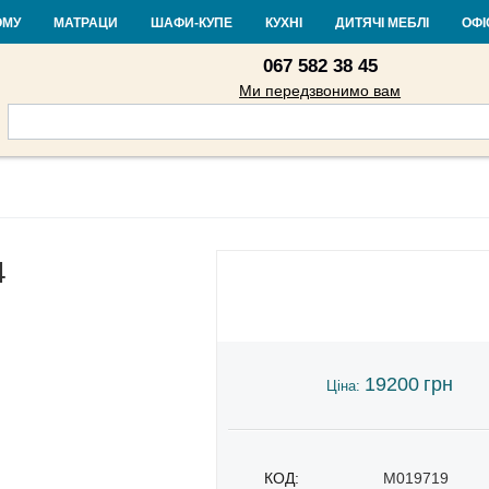
Контакти
Доставка і оплата
Гарантія та повернення
Кредит
Ста
ОМУ
МАТРАЦИ
ШАФИ-КУПЕ
КУХНІ
ДИТЯЧІ МЕБЛІ
ОФІ
067 582 38 45
Ми передзвонимо вам
4
19200
грн
Ціна:
КОД:
M019719