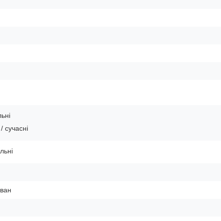
ьні
/ сучасні
льні
ван