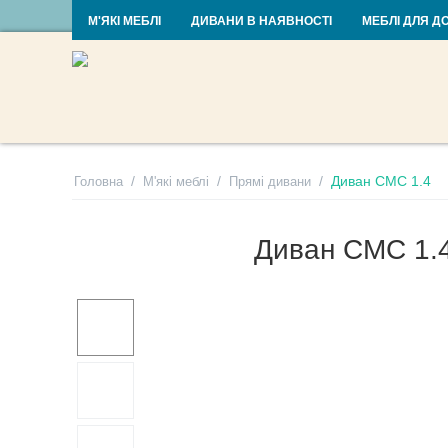
RU
UA
М'ЯКІ МЕБЛІ
ДИВАНИ В НАЯВНОСТІ
МЕБЛІ ДЛЯ Д
/
/
/
Диван СМС 1.4
Головна
М'які меблі
Прямі дивани
Диван СМС 1.