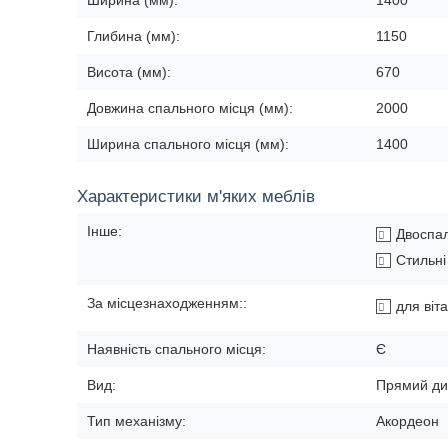
Ширина (мм):
1400
Глибина (мм):
1150
Висота (мм):
670
Довжина спального місця (мм):
2000
Ширина спального місця (мм):
1400
Характеристики м'яких меблів
Інше:
Двоспал
Стильні 
За місцезнаходженням::
для віта
Наявність спального місця:
Є
Вид:
Прямий ди
Тип механізму:
Акордеон