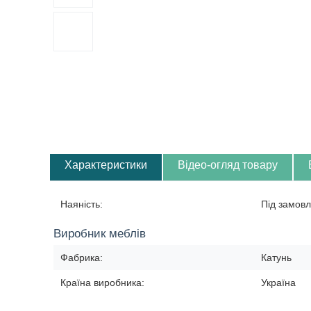
Характеристики
Відео-огляд товару
Наяність:
Під замовл
Виробник меблів
Фабрика:
Катунь
Країна виробника:
Україна