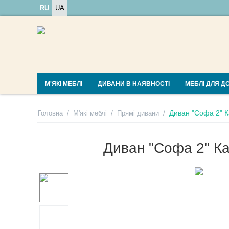
RU
UA
М'ЯКІ МЕБЛІ
ДИВАНИ В НАЯВНОСТІ
МЕБЛІ ДЛЯ Д
/
/
/
Диван "Софа 2" К
Головна
М'які меблі
Прямі дивани
Диван "Софа 2" Ка