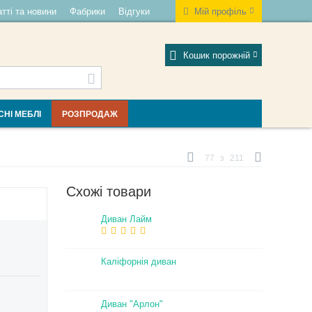
тті та новини
Фабрики
Відгуки
Мій профіль
Кошик порожній
СНІ МЕБЛІ
РОЗПРОДАЖ
77
з
211
Схожі товари
Диван Лайм
Каліфорнія диван
Диван "Арлон"