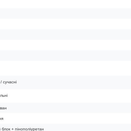
/ сучасні
льні
ван
ня
блок + пінополіуретан