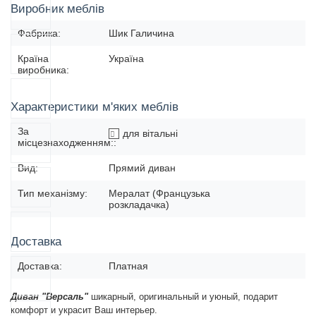
Виробник меблів
Фабрика:
Шик Галичина
Країна
Україна
виробника:
Характеристики м'яких меблів
За
для вітальні
місцезнаходженням::
Вид:
Прямий диван
Тип механізму:
Мералат (Французька
розкладачка)
Доставка
Доставка:
Платная
Диван "
Версаль"
шикарный, оригинальный и уюный, подарит
комфорт и украсит Ваш интерьер.