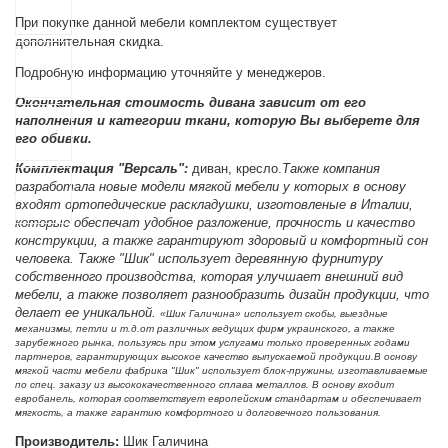
При покупке данной мебели комплектом существует
дополнительная скидка.
Подробную информацию уточняйте у менеджеров.
Окончательная стоимость дивана зависит от его
наполнения и категории ткани, которую Вы выберете для
его обивки.
Комплектация "
Версаль":
диван, кресло.
Также компания
разработала новые модели мягкой мебели у которых в основу
входят ортопедические раскладушки, изготовленые в Италии,
которые обеспечат удобное разложение, прочность и качество
конструкции, а также гарантируют здоровый и комфортный сон
человека. Также "Шик" использует деревянную фурнитуру
собственного производства, которая улучшает внешний вид
мебели, а также позволяет разнообразить дизайн продукции, что
делает ее уникальной.
«Шик Галичина» использует скобы, выездные
механизмы, петли и т.д.от различных ведущих фирм украинского, а также
зарубежного рынка, пользуясь при этом услугами только проверенных годами
партнеров, гарантирующих высокое качество выпускаемой продукции.
В основу
мягкой части мебели фабрика "Шик" использует блок-пружины, изготавливаемые
по спец. заказу из высококачественного сплава металлов. В основу входит
евробанель, которая соответствует европейским стандартам и обеспечивает
мягкость, а также гарантию комфортного и долговечного пользования.
Производитель:
Шик Галичина