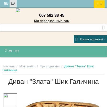
RU
UA
067 582 38 45
Ми передзвонимо вам
Кошик порожній
МЕНЮ
/
/
/
Диван "Злата" Шик
Головна
М'які меблі
Прямі дивани
Галичина
Диван "Злата" Шик Галичина