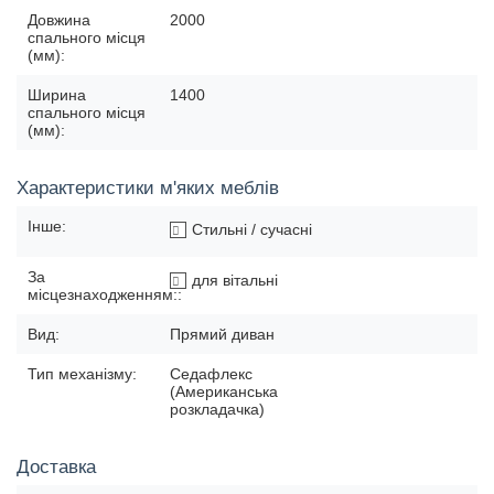
Довжина
2000
спального місця
(мм):
Ширина
1400
спального місця
(мм):
Характеристики м'яких меблів
Інше:
Стильні / сучасні
За
для вітальні
місцезнаходженням::
Вид:
Прямий диван
Тип механізму:
Седафлекс
(Американська
розкладачка)
Доставка