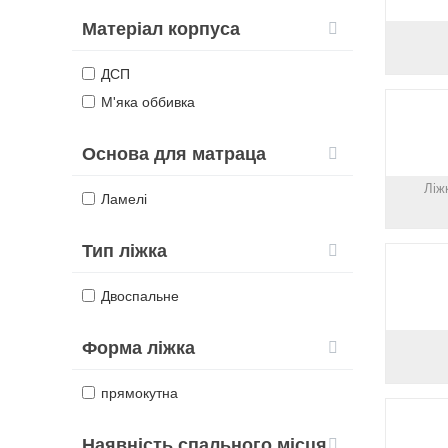
Матеріал корпуса
ДСП
М'яка оббивка
Основа для матраца
Ліж
Ламелі
Тип ліжка
Двоспальне
Форма ліжка
прямокутна
Наявність спального місця