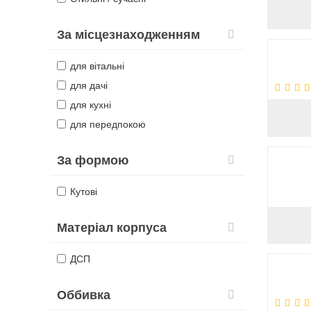
За місцезнаходженням
для вітальні
для дачі
для кухні
для передпокою
За формою
Кутові
Матеріал корпуса
ДСП
Оббивка