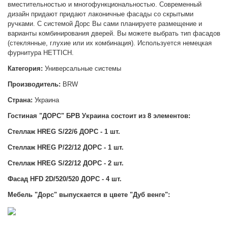
вместительностью и многофункциональностью. Современный
дизайн придают придают лаконичные фасады со скрытыми
ручками.
С системой Дорс Вы сами планируете размещение и
варианты комбинирования дверей. Вы можете выбрать тип фасадов
(стеклянные, глухие или их комбинация). Используется немецкая
фурнитура HETTICH.
Категория:
Универсальные системы
Производитель:
BRW
Страна:
Украина
Гостиная "ДОРС" БРВ Украина состоит из 8 элементов:
Стеллаж HREG S/22/6
ДОРС
- 1 шт.
Стеллаж HREG P/22/12
ДОРС
- 1 шт.
Стеллаж HREG S/22/12
ДОРС
- 2 шт.
Фасад HFD 2D/520/520
ДОРС
- 4 шт.
Мебель "Дорс" выпускается в цвете "Дуб венг
е":