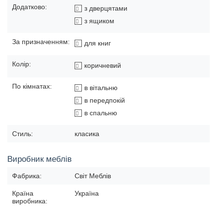
Додатково:
з дверцятами
з ящиком
За призначенням:
для книг
Колір:
коричневий
По кімнатах:
в вітальню
в передпокій
в спальню
Стиль:
класика
Виробник меблів
Фабрика:
Світ Меблів
Країна
Україна
виробника: